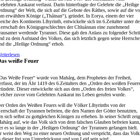
elehrten Aaskarat verfasst. Darin hinterfragte der Gelehrte die „Heilige
rdnung“ der Welt, die sich auf die Gebote des Ráthes, sowie auf die v
hm erwählten Könige („Tháinan“), gründet. In Eorya, einem der vier
eiche des Kontinents Llhyrinth, entwickelte sich im 6.Zeitalter unter de
errschaft des Königsgeschlechtes der Chluánnan eine zunehmend
rausamer werdende Tyrannei. Diese gab den Anlass zu folgender Schrif
nd zu dem Aufstand des Volkes, das sich letztlich gegen seine Herrsche
nd die „Heilige Ordnung“ erhob.
eiterlesen
as weiße Feuer
Das Weiße Feuer“ wurde von Mahárg, dem Propheten der Freiheit,
erfasst, der im Áhr 1419 des 6.Zeitalters den „Orden des weißen Feuer
ründete. Dieser entwickelte sich aus dem „Orden des freien Volkes“,
elcher zuvor vom Gelehrten Aaskarat ins Leben gerufen wurde.
er Orden des Weißen Feuers will die Völker Llhyrinths von der
errschaft der Tyrannen befreien, die den Namen der Götter benutzten,
m sich selbst zu gottgleichen Königen zu erheben. In seiner Schrift zeig
ahárg auf, wie das Volk sich von dem falschen Glauben befreien kann
er es so lange in der „Heiligen Ordnung“ der Tyrannen gefangen hielt.
r weist den Weg zu einer neuen Ordnung und verspricht, dass das Volk
n dieser frei von Unterdrückung und von Leid sein wird.