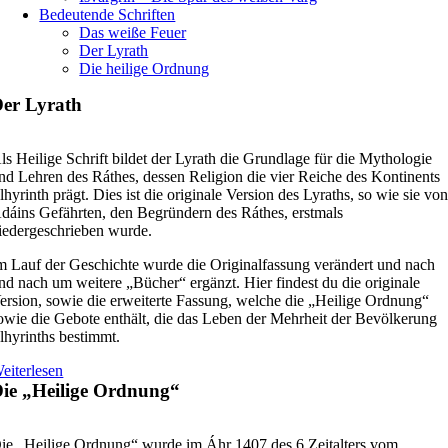
Bedeutende Schriften
Das weiße Feuer
Der Lyrath
Die heilige Ordnung
er Lyrath
ls Heilige Schrift bildet der Lyrath die Grundlage für die Mythologie
nd Lehren des Ráthes, dessen Religion die vier Reiche des Kontinents
lhyrinth prägt. Dies ist die originale Version des Lyraths, so wie sie vo
dáins Gefährten, den Begründern des Ráthes, erstmals
iedergeschrieben wurde.
m Lauf der Geschichte wurde die Originalfassung verändert und nach
nd nach um weitere „Bücher“ ergänzt. Hier findest du die originale
ersion, sowie die erweiterte Fassung, welche die „Heilige Ordnung“
owie die Gebote enthält, die das Leben der Mehrheit der Bevölkerung
lhyrinths bestimmt.
eiterlesen
ie „Heilige Ordnung“
ie „Heilige Ordnung“ wurde im Áhr 1407 des 6.Zeitalters vom