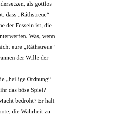
ersetzen, als gottlos
bt, dass „Ráthstreue“
e der Fesseln ist, die
unterwerfen. Was, wenn
nicht eure „Ráthstreue“
rannen der Wille der
die „heilige Ordnung“
 ihr das böse Spiel?
 Macht bedroht? Er hält
nnte, die Wahrheit zu