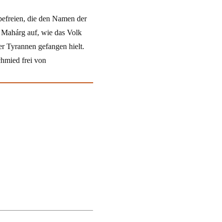
befreien, die den Namen der
gt Mahárg auf, wie das Volk
er Tyrannen gefangen hielt.
chmied frei von