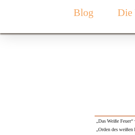
Zum
Blog
Die
Inhalt
springen
„Das Weiße Feuer“ w
„Orden des weißen F