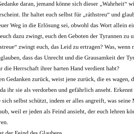
Gedanke daran, jemand könne sich dieser „Wahrheit“ wid
rscheint. Ihr haltet euch selbst für „ráthstreu“ und glau
euer Weg in die Erlösung sei, obwohl das Wort allein ein
 euch dazu zwingt, euch den Geboten der Tyrannen zu 
streue“ zwingt euch, das Leid zu ertragen? Was, wenn 
 glauben, dass das Unrecht und die Grausamkeit der Ty
hr die Herrschaft ihrer harten Hand verdient habt?
en Gedanken zurück, weist jene zurück, die es wagen, 
 da ihr sie als verdorben und gefährlich anseht. Erkennt
sich selbst schützt, indem er alles angreift, was seine
aub, weil er jeden als Feind ansieht, der euch lehren kö
ren.
st der Feind des Glaubens.